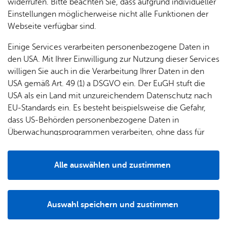
widerrufen. Bitte beachten Sie, dass aufgrund individueller
Einstellungen möglicherweise nicht alle Funktionen der
Webseite verfügbar sind.
Einige Services verarbeiten personenbezogene Daten in
den USA. Mit Ihrer Einwilligung zur Nutzung dieser Services
Aus­stat­tung
willigen Sie auch in die Verarbeitung Ihrer Daten in den
USA gemäß Art. 49 (1) a DSGVO ein. Der EuGH stuft die
Das Löschgruppenfahrzeug rückt am Standort Raderach
USA als ein Land mit unzureichendem Datenschutz nach
als erstes Fahrzeug aus. Während der Anfahrt kann sich
EU-Standards ein. Es besteht beispielsweise die Gefahr,
ein Trupp (zwei Feuerwehrleute) mit Atemschutz
dass US-Behörden personenbezogene Daten in
ausrüsten. Das Fahrzeug hat eine Pumpenleistung von
Überwachungsprogrammen verarbeiten, ohne dass für
800 Litern pro Minute und einem Löschwassertank von
Europäerinnen und Europäer eine Klagemöglichkeit
600 Liter. Weiterhin werden Gerätschaften zu einfachen
besteht.
technischen Hilfeleistung mitgeführt.
Alle auswählen und zustimmen
Details
Auswahl speichern und zustimmen
Notwendig
Drittanbieter