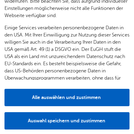
widerrufen. Bitte beachten Sie, dass aufgrund individueller
Einstellungen möglicherweise nicht alle Funktionen der
Webseite verfügbar sind.
Einige Services verarbeiten personenbezogene Daten in
den USA. Mit Ihrer Einwilligung zur Nutzung dieser Services
willigen Sie auch in die Verarbeitung Ihrer Daten in den
Aus­stat­tung
USA gemäß Art. 49 (1) a DSGVO ein. Der EuGH stuft die
USA als ein Land mit unzureichendem Datenschutz nach
Das Kleintanklöschfahrzeug rückt am Standort Ettenkirch
EU-Standards ein. Es besteht beispielsweise die Gefahr,
als erstes Fahrzeug zu Einsätzen mit technischer
dass US-Behörden personenbezogene Daten in
Hilfeleistung aus. Während der Anfahrt kann sich ein Trupp
Überwachungsprogrammen verarbeiten, ohne dass für
(zwei Feuerwehrleute) mit Atemschutz ausrüsten. Das
Europäerinnen und Europäer eine Klagemöglichkeit
Fahrzeug hat eine Pumpenleistung von 800 Litern pro
besteht.
Minute und einem Löschwassertank von 500 Liter.
Alle auswählen und zustimmen
Weiterhin wird ein hydraulischer Rettungssatz mitgeführt.
Details
Auswahl speichern und zustimmen
Notwendig
Drittanbieter