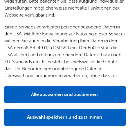
widerrufen. Bitte beachten Sie, dass aufgrund individueller
Einstellungen möglicherweise nicht alle Funktionen der
Webseite verfügbar sind.
Einige Services verarbeiten personenbezogene Daten in
den USA. Mit Ihrer Einwilligung zur Nutzung dieser Services
willigen Sie auch in die Verarbeitung Ihrer Daten in den
USA gemäß Art. 49 (1) a DSGVO ein. Der EuGH stuft die
USA als ein Land mit unzureichendem Datenschutz nach
EU-Standards ein. Es besteht beispielsweise die Gefahr,
dass US-Behörden personenbezogene Daten in
Überwachungsprogrammen verarbeiten, ohne dass für
Europäerinnen und Europäer eine Klagemöglichkeit
besteht.
Alle auswählen und zustimmen
Details
13.02.2025
Gemeinsame Abnahme der
Auswahl speichern und zustimmen
Jugendflamme Stufe 1
Notwendig
Drittanbieter