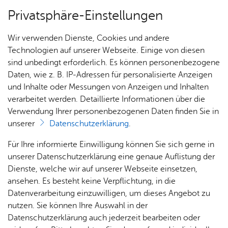
Privatsphäre-Einstellungen
Menü
Wir verwenden Dienste, Cookies und andere
Start­sei­te
Technologien auf unserer Webseite. Einige von diesen
sind unbedingt erforderlich. Es können personenbezogene
Daten, wie z. B. IP-Adressen für personalisierte Anzeigen
und Inhalte oder Messungen von Anzeigen und Inhalten
Alle Nachrichten
Nach­rich­ten
verarbeitet werden. Detaillierte Informationen über die
Verwendung Ihrer personenbezogenen Daten finden Sie in
unserer
Datenschutzerklärung
.
Aktuelle Nachrichten und Berichte der
Feuerwehr Friedrichshafen auf einen Blick.
Ein­sät­
Ter­mi­
Für Ihre informierte Einwilligung können Sie sich gerne in
ze
ne
unserer Datenschutzerklärung eine genaue Auflistung der
Dienste, welche wir auf unserer Webseite einsetzen,
ansehen. Es besteht keine Verpflichtung, in die
Datenverarbeitung einzuwilligen, um dieses Angebot zu
nutzen. Sie können Ihre Auswahl in der
Erweiterte Suche
Datenschutzerklärung auch jederzeit bearbeiten oder