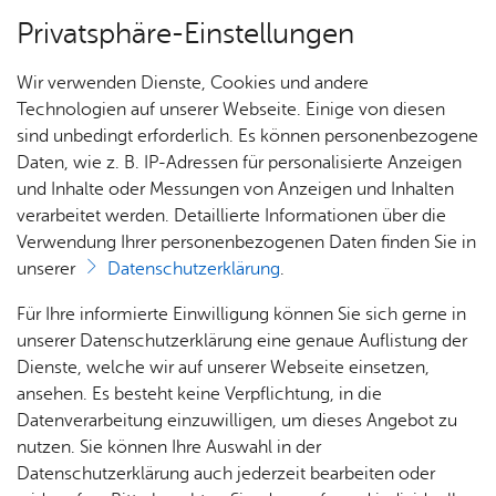
Privatsphäre-Einstellungen
Menü
Wir verwenden Dienste, Cookies und andere
Nach­rich­ten
Technologien auf unserer Webseite. Einige von diesen
sind unbedingt erforderlich. Es können personenbezogene
Daten, wie z. B. IP-Adressen für personalisierte Anzeigen
und Inhalte oder Messungen von Anzeigen und Inhalten
Nach­rich­ten
verarbeitet werden. Detaillierte Informationen über die
Don­ners­tag, 03. April 2025
Verwendung Ihrer personenbezogenen Daten finden Sie in
Ka­te­go­rie:
Feu­er­wehr
unserer
Datenschutzerklärung
.
Feuerwehr Raderach rückte
Ein­sät­
Ter­mi­
Für Ihre informierte Einwilligung können Sie sich gerne in
2024 zu 17 Einsätzen aus
ze
ne
unserer Datenschutzerklärung eine genaue Auflistung der
Dienste, welche wir auf unserer Webseite einsetzen,
Bei der Hauptversammlung der Abteilung
ansehen. Es besteht keine Verpflichtung, in die
Datenverarbeitung einzuwilligen, um dieses Angebot zu
Raderach der Feuerwehr Friedrichshafen blickte
nutzen. Sie können Ihre Auswahl in der
Abteilungskommandant Niklas Bieser auf 17
Datenschutzerklärung auch jederzeit bearbeiten oder
Einsätze und insgesamt 1.998 ehrenamtliche