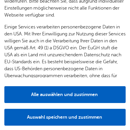
widerrufen. Bitte beachten Sie, dass aufgrund individueller
Einsatzstunden im Jahr 2024 zurück.
Einstellungen möglicherweise nicht alle Funktionen der
Webseite verfügbar sind.
Einige Services verarbeiten personenbezogene Daten in
den USA. Mit Ihrer Einwilligung zur Nutzung dieser Services
willigen Sie auch in die Verarbeitung Ihrer Daten in den
USA gemäß Art. 49 (1) a DSGVO ein. Der EuGH stuft die
USA als ein Land mit unzureichendem Datenschutz nach
EU-Standards ein. Es besteht beispielsweise die Gefahr,
dass US-Behörden personenbezogene Daten in
Überwachungsprogrammen verarbeiten, ohne dass für
Europäerinnen und Europäer eine Klagemöglichkeit
besteht.
Alle auswählen und zustimmen
Details
(von links) Bür­ger­meis­ter Die­ter Stau­ber, Wer­ner Späth (stell­ver­tre­ten­der
Kom­man­dant), Nico Büh­rer, To­bi­as Vog­ler, Mar­vin Schupp, Ni­k­las Bieser (Ab­
tei­lungs­kom­man­dant Ra­de­rach), Oli­ver Ru­t­her, Ma­ri­na Stöhr, Soraia Ro­d­ri­gues
und Hans-Jörg Schrait­le (Lei­ter des Amtes für Bür­ger­ser­vice, Si­cher­heit und
Auswahl speichern und zustimmen
Ord­nung)
Notwendig
Drittanbieter