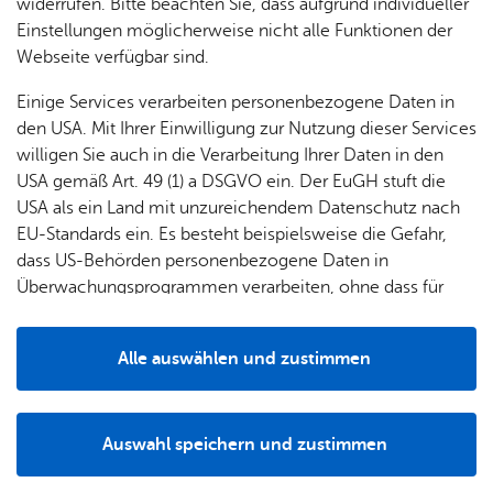
widerrufen. Bitte beachten Sie, dass aufgrund individueller
Einstellungen möglicherweise nicht alle Funktionen der
Webseite verfügbar sind.
Einige Services verarbeiten personenbezogene Daten in
den USA. Mit Ihrer Einwilligung zur Nutzung dieser Services
willigen Sie auch in die Verarbeitung Ihrer Daten in den
USA gemäß Art. 49 (1) a DSGVO ein. Der EuGH stuft die
USA als ein Land mit unzureichendem Datenschutz nach
EU-Standards ein. Es besteht beispielsweise die Gefahr,
dass US-Behörden personenbezogene Daten in
Überwachungsprogrammen verarbeiten, ohne dass für
Europäerinnen und Europäer eine Klagemöglichkeit
besteht.
Feu­er­wehr Fried­richs­ha­fen im Ein­satz beim Brand in einem Silo einer leer­ste­
Alle auswählen und zustimmen
hen­den Pro­duk­ti­ons­hal­le
Details
Als die Feuerwehr wenige Minuten nach der
Erstalarmierung vor Ort war, war die Ursache schnell
Auswahl speichern und zustimmen
gefunden: Es handelte sich um einen Brand in einem Silo
Notwendig
Drittanbieter
im Innern der leerstehenden Produktionshalle. Durch das