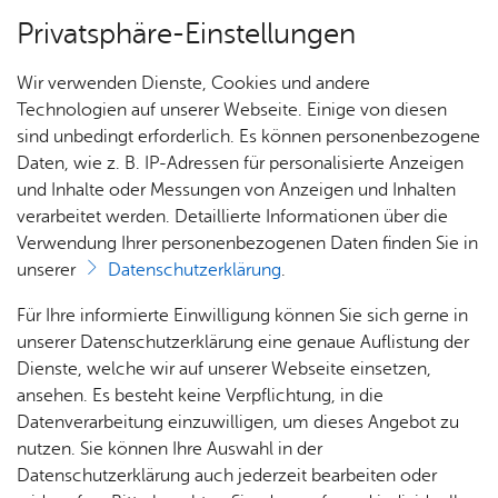
Privatsphäre-Einstellungen
Menü
Wir verwenden Dienste, Cookies und andere
Nach­rich­ten
Technologien auf unserer Webseite. Einige von diesen
sind unbedingt erforderlich. Es können personenbezogene
Daten, wie z. B. IP-Adressen für personalisierte Anzeigen
und Inhalte oder Messungen von Anzeigen und Inhalten
Nach­rich­ten
verarbeitet werden. Detaillierte Informationen über die
Frei­tag, 07. Fe­bru­ar 2025
Verwendung Ihrer personenbezogenen Daten finden Sie in
Ka­te­go­rie:
Feu­er­wehr
unserer
Datenschutzerklärung
.
Brand in einem Silo
Ein­sät­
Ter­mi­
Für Ihre informierte Einwilligung können Sie sich gerne in
ze
ne
unserer Datenschutzerklärung eine genaue Auflistung der
Am Freitagnachmittag, 7. Februar, 11.21 Uhr ging
Dienste, welche wir auf unserer Webseite einsetzen,
die Meldung bei der Feuerwehr Friedrichshafen
ansehen. Es besteht keine Verpflichtung, in die
ein, dass aus einer ehemaligen Produktionshalle
Datenverarbeitung einzuwilligen, um dieses Angebot zu
in der Colsmanstraße im dritten Obergeschoss
nutzen. Sie können Ihre Auswahl in der
massiver Rauch austrat.
Datenschutzerklärung auch jederzeit bearbeiten oder