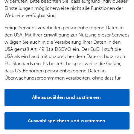
widerrufen. Bitte beachten Sie, dass aufgrund individueller
Einsätzen gerufen.
Einstellungen möglicherweise nicht alle Funktionen der
Webseite verfügbar sind.
Einige Services verarbeiten personenbezogene Daten in
den USA. Mit Ihrer Einwilligung zur Nutzung dieser Services
willigen Sie auch in die Verarbeitung Ihrer Daten in den
USA gemäß Art. 49 (1) a DSGVO ein. Der EuGH stuft die
USA als ein Land mit unzureichendem Datenschutz nach
EU-Standards ein. Es besteht beispielsweise die Gefahr,
dass US-Behörden personenbezogene Daten in
Überwachungsprogrammen verarbeiten, ohne dass für
Europäerinnen und Europäer eine Klagemöglichkeit
besteht.
Alle auswählen und zustimmen
Details
Zu 1.282 Ein­sät­zen rück­te die Feu­er­wehr im Jahr 2024 aus. Hier beim Brand
in Man­zell.
Damit liegt nach 2023 mit insgesamt 1.298 Einsätzen auch
Auswahl speichern und zustimmen
Notwendig
Drittanbieter
2024 wieder ein ereignisreiches Jahr hinter den