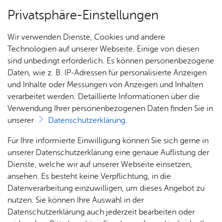
Privatsphäre-Einstellungen
Menü
Wir verwenden Dienste, Cookies und andere
Nach­rich­ten
Technologien auf unserer Webseite. Einige von diesen
sind unbedingt erforderlich. Es können personenbezogene
Daten, wie z. B. IP-Adressen für personalisierte Anzeigen
und Inhalte oder Messungen von Anzeigen und Inhalten
Nach­rich­ten
verarbeitet werden. Detaillierte Informationen über die
Don­ners­tag, 23. Ja­nu­ar 2025
Verwendung Ihrer personenbezogenen Daten finden Sie in
Ka­te­go­rie:
Feu­er­wehr
unserer
Datenschutzerklärung
.
Feuerwehr rückte 2024 zu
Ein­sät­
Ter­mi­
Für Ihre informierte Einwilligung können Sie sich gerne in
1.282 Einsätzen aus
ze
ne
unserer Datenschutzerklärung eine genaue Auflistung der
Dienste, welche wir auf unserer Webseite einsetzen,
Die Feuerwehr Friedrichshafen mit den
ansehen. Es besteht keine Verpflichtung, in die
Datenverarbeitung einzuwilligen, um dieses Angebot zu
Abteilungen Friedrichshafen, Ailingen, Ettenkirch,
nutzen. Sie können Ihre Auswahl in der
Kluftern, Raderach, Fischbach und der Abteilung
Datenschutzerklärung auch jederzeit bearbeiten oder
der hauptamtlichen Kräfte wurde 2024 zu 1.282