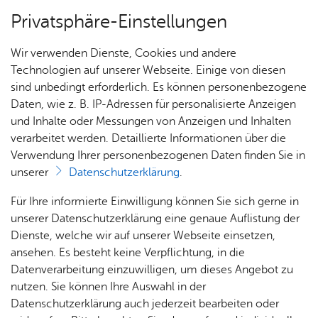
Privatsphäre-Einstellungen
Menü
Wir verwenden Dienste, Cookies und andere
Lehr­gän­ge
Technologien auf unserer Webseite. Einige von diesen
sind unbedingt erforderlich. Es können personenbezogene
Daten, wie z. B. IP-Adressen für personalisierte Anzeigen
und Inhalte oder Messungen von Anzeigen und Inhalten
Nach­rich­ten
verarbeitet werden. Detaillierte Informationen über die
Tech­ni­sche Hilfe
Verwendung Ihrer personenbezogenen Daten finden Sie in
unserer
Datenschutzerklärung
.
Das Ziel des technischen Hilfe Lehrgangs ist es,
Ein­sät­
Ter­mi­
Für Ihre informierte Einwilligung können Sie sich gerne in
bereits erlangtes Wissen sowie die gesammelte
ze
ne
unserer Datenschutzerklärung eine genaue Auflistung der
Erfahrung noch besser zu festigen und
Dienste, welche wir auf unserer Webseite einsetzen,
auszubauen.
ansehen. Es besteht keine Verpflichtung, in die
Datenverarbeitung einzuwilligen, um dieses Angebot zu
nutzen. Sie können Ihre Auswahl in der
Der Lehrgang wird jährlich einmal in Friedrichshafen als
Datenschutzerklärung auch jederzeit bearbeiten oder