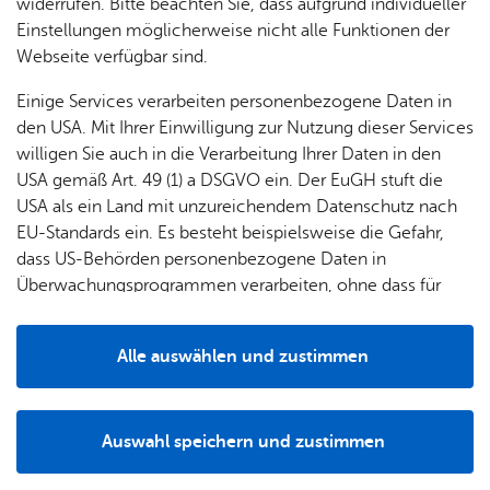
Standortausbildung durchgeführt. Da es sich um eine
widerrufen. Bitte beachten Sie, dass aufgrund individueller
Erweiterung des feuerwehrtechnischen Wissens handelt,
Einstellungen möglicherweise nicht alle Funktionen der
wird der Lehrgang größtenteils in praktischer
Webseite verfügbar sind.
Stationsausbildung durchgeführt.
Einige Services verarbeiten personenbezogene Daten in
Themen wie die technische Unfallrettung, alternative
den USA. Mit Ihrer Einwilligung zur Nutzung dieser Services
Antriebsarten, der Behelfsbau, das Halligan-Tool, das
willigen Sie auch in die Verarbeitung Ihrer Daten in den
Heben und Senken von schweren Lasten, das Auffangen
USA gemäß Art. 49 (1) a DSGVO ein. Der EuGH stuft die
und das Abdichten sind Inhalt des Lehrgangs. Alle Geräte,
USA als ein Land mit unzureichendem Datenschutz nach
die zur leichten und schweren technische Hilfe verwendet
EU-Standards ein. Es besteht beispielsweise die Gefahr,
werden können, sind Teil des Lehrgangs und werden
dass US-Behörden personenbezogene Daten in
praktisch eingesetzt. Das Üben mit Schere und Spreizer
Überwachungsprogrammen verarbeiten, ohne dass für
soll Sicherheit im Umgang damit geben, um im Einsatz
Europäerinnen und Europäer eine Klagemöglichkeit
damit gut arbeiten zu können. Eine schriftliche
besteht.
Alle auswählen und zustimmen
Lernerfolgskontrolle bildet den Abschluss.
Details
Auswahl speichern und zustimmen
Notwendig
Drittanbieter
Trupp­füh­rer
Dreh­lei­ter