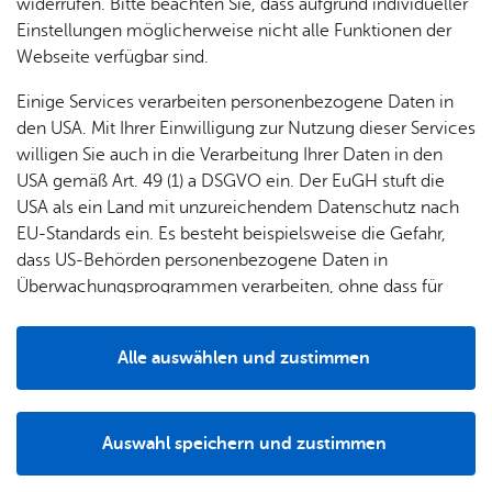
widerrufen. Bitte beachten Sie, dass aufgrund individueller
neue Mitglieder ins Thema, zum anderen den erfahrenen
Einstellungen möglicherweise nicht alle Funktionen der
Feuerwehrleuten als Auffrischung und Einweisung in neue
Webseite verfügbar sind.
Geräte. Die verschiedenen Fachgebiete werden durch
feuerwehrinterne Ausbilder betreut und an die Mannschaft
Einige Services verarbeiten personenbezogene Daten in
vermittelt. Der Stundenplan ist nach Schwerpunkten
den USA. Mit Ihrer Einwilligung zur Nutzung dieser Services
aufgeteilt und behandelt Themen wie zum Beispiel
willigen Sie auch in die Verarbeitung Ihrer Daten in den
Messen und Messtaktik, persönliche Sonderausrüstung,
USA gemäß Art. 49 (1) a DSGVO ein. Der EuGH stuft die
Abdichten und Auffangen, Pumpen und Umfüllen,
USA als ein Land mit unzureichendem Datenschutz nach
Dekontamination, Lageerkundung und Beständigkeit von
EU-Standards ein. Es besteht beispielsweise die Gefahr,
Materialien. Am Ende der Grundausbildung wird das
dass US-Behörden personenbezogene Daten in
Gelernte in einer Einsatzübung angewendet und geprüft.
Überwachungsprogrammen verarbeiten, ohne dass für
Europäerinnen und Europäer eine Klagemöglichkeit
Derzeit setzt sich der Umweltschutzzug aus Mitgliedern
besteht.
der Abteilungen Friedrichshafen und Kluftern zusammen.
Alle auswählen und zustimmen
Während des regulären Übungsbetriebs werden jährlich
Details
zwischen sechs und zehn Übungen zum Thema
Umweltschutz durchgeführt, um das Wissen zu vertiefen
Auswahl speichern und zustimmen
und immer auf dem aktuellsten Stand zu halten.
Notwendig
Drittanbieter