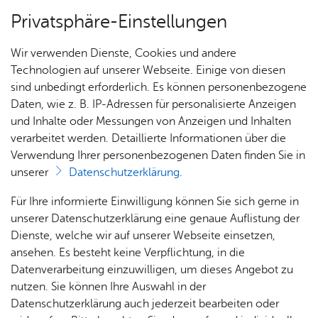
Privatsphäre-Einstellungen
Menü
Wir verwenden Dienste, Cookies und andere
Lehr­gän­ge
Technologien auf unserer Webseite. Einige von diesen
sind unbedingt erforderlich. Es können personenbezogene
Daten, wie z. B. IP-Adressen für personalisierte Anzeigen
und Inhalte oder Messungen von Anzeigen und Inhalten
Nach­rich­ten
verarbeitet werden. Detaillierte Informationen über die
Aus­bil­dung Um­welt­schutz­
Verwendung Ihrer personenbezogenen Daten finden Sie in
zug
unserer
Datenschutzerklärung
.
Ein­sät­
Ter­mi­
Für Ihre informierte Einwilligung können Sie sich gerne in
ze
ne
In einer 36 stündigen Grundausbildung werden
unserer Datenschutzerklärung eine genaue Auflistung der
die Mitglieder des
Umweltschutzzuges
auf den
Dienste, welche wir auf unserer Webseite einsetzen,
ansehen. Es besteht keine Verpflichtung, in die
Einsatz vorbereitet.
Datenverarbeitung einzuwilligen, um dieses Angebot zu
nutzen. Sie können Ihre Auswahl in der
Datenschutzerklärung auch jederzeit bearbeiten oder
Die Grundausbildung dient zum einen als Einführung für