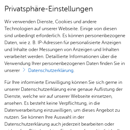
Privatsphäre-Einstellungen
Menü
Wir verwenden Dienste, Cookies und andere
Nach­rich­ten
Technologien auf unserer Webseite. Einige von diesen
sind unbedingt erforderlich. Es können personenbezogene
Daten, wie z. B. IP-Adressen für personalisierte Anzeigen
und Inhalte oder Messungen von Anzeigen und Inhalten
Nach­rich­ten
verarbeitet werden. Detaillierte Informationen über die
Don­ners­tag, 13. Fe­bru­ar 2025
Verwendung Ihrer personenbezogenen Daten finden Sie in
Ka­te­go­rie:
Feu­er­wehr
,
Ju­gend­feu­er­wehr
unserer
Datenschutzerklärung
.
Gemeinsame Abnahme der
Ein­sät­
Ter­mi­
Für Ihre informierte Einwilligung können Sie sich gerne in
Jugendflamme Stufe 1
ze
ne
unserer Datenschutzerklärung eine genaue Auflistung der
Dienste, welche wir auf unserer Webseite einsetzen,
18 Teilnehmer aus den Jugendfeuerwehren
ansehen. Es besteht keine Verpflichtung, in die
Datenverarbeitung einzuwilligen, um dieses Angebot zu
Friedrichshafen und Fischbach bestehen
nutzen. Sie können Ihre Auswahl in der
erfolgreich die Jugendflamme Stufe 1.
Datenschutzerklärung auch jederzeit bearbeiten oder