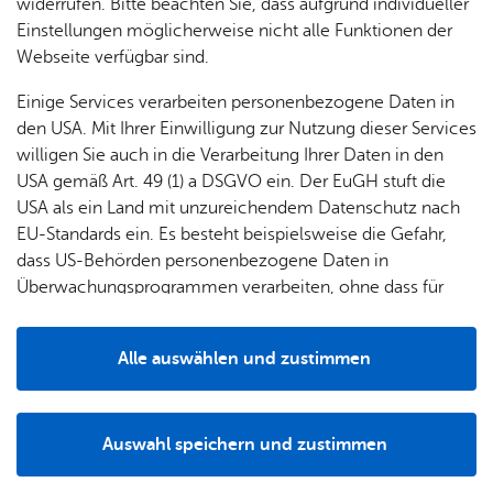
widerrufen. Bitte beachten Sie, dass aufgrund individueller
Einstellungen möglicherweise nicht alle Funktionen der
Webseite verfügbar sind.
Einige Services verarbeiten personenbezogene Daten in
den USA. Mit Ihrer Einwilligung zur Nutzung dieser Services
willigen Sie auch in die Verarbeitung Ihrer Daten in den
USA gemäß Art. 49 (1) a DSGVO ein. Der EuGH stuft die
USA als ein Land mit unzureichendem Datenschutz nach
EU-Standards ein. Es besteht beispielsweise die Gefahr,
dass US-Behörden personenbezogene Daten in
Überwachungsprogrammen verarbeiten, ohne dass für
Europäerinnen und Europäer eine Klagemöglichkeit
Teil­neh­mer nach er­folg­rei­cher Prü­fung
besteht.
Alle auswählen und zustimmen
Nach intensiven Vorbereitungen in den vergangenen
Details
Wochen stand am 13. Februar für einige Mitglieder der
Jugendfeuerwehren Friedrichshafen und Fischbach die
Auswahl speichern und zustimmen
Abnahme der Jugendflamme Stufe 1 auf dem Dienstplan.
Notwendig
Drittanbieter