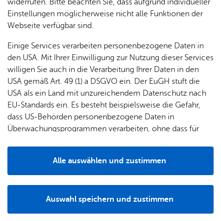
widerrufen. Bitte beachten Sie, dass aufgrund individueller
Einstellungen möglicherweise nicht alle Funktionen der
Webseite verfügbar sind.
Einige Services verarbeiten personenbezogene Daten in
den USA. Mit Ihrer Einwilligung zur Nutzung dieser Services
willigen Sie auch in die Verarbeitung Ihrer Daten in den
USA gemäß Art. 49 (1) a DSGVO ein. Der EuGH stuft die
USA als ein Land mit unzureichendem Datenschutz nach
EU-Standards ein. Es besteht beispielsweise die Gefahr,
dass US-Behörden personenbezogene Daten in
Überwachungsprogrammen verarbeiten, ohne dass für
Europäerinnen und Europäer eine Klagemöglichkeit
besteht.
Alle auswählen und zustimmen
Kom­man­do­wa­gen (KdoW)
Details
Stand­ort: Feu­er­wa­che Fried­richs­ha­fen
Her­stel­ler Fahr­zeug: BMW 528i xD­ri­ve
Auswahl speichern und zustimmen
Notwendig
Drittanbieter
Auf­bau: Ha­berl
Bau­jahr: 2015