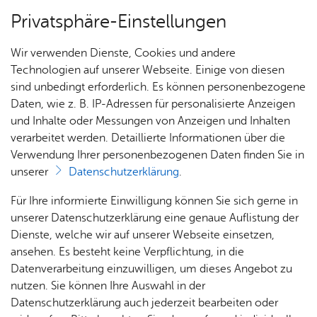
Privatsphäre-Einstellungen
Menü
Wir verwenden Dienste, Cookies und andere
Fahr­zeu­ge
Technologien auf unserer Webseite. Einige von diesen
sind unbedingt erforderlich. Es können personenbezogene
Daten, wie z. B. IP-Adressen für personalisierte Anzeigen
und Inhalte oder Messungen von Anzeigen und Inhalten
Nach­rich­ten
verarbeitet werden. Detaillierte Informationen über die
Fahr­zeu­ge Feu­er­wa­che
Verwendung Ihrer personenbezogenen Daten finden Sie in
Fried­richs­ha­fen
unserer
Datenschutzerklärung
.
Ein­sät­
Ter­mi­
Für Ihre informierte Einwilligung können Sie sich gerne in
ze
ne
Die Feuerwache Friedrichshafen befindet sich auf
unserer Datenschutzerklärung eine genaue Auflistung der
der Meistershofener Str. 40 in 88045
Dienste, welche wir auf unserer Webseite einsetzen,
ansehen. Es besteht keine Verpflichtung, in die
Friedrichshafen
(zur Karte)
Datenverarbeitung einzuwilligen, um dieses Angebot zu
nutzen. Sie können Ihre Auswahl in der
Datenschutzerklärung auch jederzeit bearbeiten oder