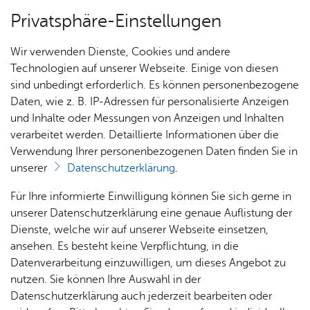
Privatsphäre-Einstellungen
Menü
Wir verwenden Dienste, Cookies und andere
Nach­rich­ten
Technologien auf unserer Webseite. Einige von diesen
sind unbedingt erforderlich. Es können personenbezogene
Daten, wie z. B. IP-Adressen für personalisierte Anzeigen
und Inhalte oder Messungen von Anzeigen und Inhalten
Nach­rich­ten
verarbeitet werden. Detaillierte Informationen über die
Mon­tag, 27. April 2026
Verwendung Ihrer personenbezogenen Daten finden Sie in
Ka­te­go­rie:
Feu­er­wehr
unserer
Datenschutzerklärung
.
Übung in der kath.
Ein­sät­
Ter­mi­
Für Ihre informierte Einwilligung können Sie sich gerne in
Sozialstation Friedrichshafen
ze
ne
unserer Datenschutzerklärung eine genaue Auflistung der
Dienste, welche wir auf unserer Webseite einsetzen,
Am Montag, den 27.04.2026, führte die
ansehen. Es besteht keine Verpflichtung, in die
Datenverarbeitung einzuwilligen, um dieses Angebot zu
Feuerwehr Friedrichshafen, Abteilung
nutzen. Sie können Ihre Auswahl in der
Friedrichshafen, eine umfangreiche Übung in der
Datenschutzerklärung auch jederzeit bearbeiten oder
Katholischen Sozialstation durch. Angenommen