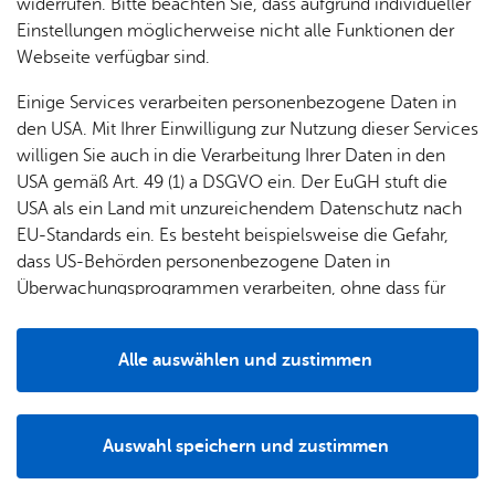
widerrufen. Bitte beachten Sie, dass aufgrund individueller
wurde ein ausgelöster Brandmeldealarm in dem
Einstellungen möglicherweise nicht alle Funktionen der
Gebäude, in dem sich neben Büroräumen auch
Webseite verfügbar sind.
neun Wohnungen befinden.
Einige Services verarbeiten personenbezogene Daten in
den USA. Mit Ihrer Einwilligung zur Nutzung dieser Services
willigen Sie auch in die Verarbeitung Ihrer Daten in den
USA gemäß Art. 49 (1) a DSGVO ein. Der EuGH stuft die
USA als ein Land mit unzureichendem Datenschutz nach
EU-Standards ein. Es besteht beispielsweise die Gefahr,
dass US-Behörden personenbezogene Daten in
Überwachungsprogrammen verarbeiten, ohne dass für
Europäerinnen und Europäer eine Klagemöglichkeit
besteht.
Alle auswählen und zustimmen
Der Zug­füh­rer und Grup­pen­füh­rer be­spre­chen die wei­te­ren Maß­nah­men
Details
Beim Eintreffen der Einsatzkräfte war das Gebäude bereits
teilweise geräumt. Am Feuerwehr-Informationszentrum
Auswahl speichern und zustimmen
Notwendig
Drittanbieter
(FIZ) der Brandmeldeanlage wurde angezeigt, dass